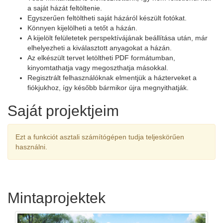
a saját házát feltöltenie.
Egyszerűen feltöltheti saját házáról készült fotókat.
Könnyen kijelölheti a tetőt a házán.
A kijelölt felületetek perspektívájának beállítása után, már
elhelyezheti a kiválasztott anyagokat a házán.
Az elkészült tervet letöltheti PDF formátumban,
kinyomtathatja vagy megoszthatja másokkal.
Regisztrált felhasználóknak elmentjük a házterveket a
fiókjukhoz, így később bármikor újra megnyithatják.
Saját projektjeim
Ezt a funkciót asztali számítógépen tudja teljeskörűen
használni.
Mintaprojektek