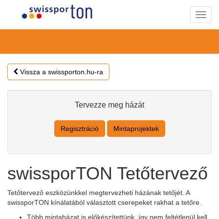
Toggl
navig
Vissza a swissporton.hu-ra
Tervezze meg házát
Regisztráció
Mintaprojektek
swissporTON Tetőtervező
Tetőtervező eszközünkkel megtervezheti házának tetőjét. A
swissporTON kínálatából választott cserepeket rakhat a tetőre.
Több mintaházat is előkészítettünk, így nem feltétlenül kell